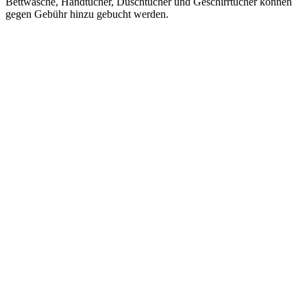
Bettwäsche, Handtücher, Duschtücher und Geschirrtücher können
gegen Gebühr hinzu gebucht werden.