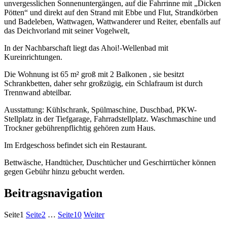
unvergesslichen Sonnenuntergängen, auf die Fahrrinne mit „Dicken
Pötten“ und direkt auf den Strand mit Ebbe und Flut, Strandkörben
und Badeleben, Wattwagen, Wattwanderer und Reiter, ebenfalls auf
das Deichvorland mit seiner Vogelwelt,
In der Nachbarschaft liegt das Ahoi!-Wellenbad mit
Kureinrichtungen.
Die Wohnung ist 65 m² groß mit 2 Balkonen , sie besitzt
Schrankbetten, daher sehr großzügig, ein Schlafraum ist durch
Trennwand abteilbar.
Ausstattung: Kühlschrank, Spülmaschine, Duschbad, PKW-
Stellplatz in der Tiefgarage, Fahrradstellplatz. Waschmaschine und
Trockner gebührenpflichtig gehören zum Haus.
Im Erdgeschoss befindet sich ein Restaurant.
Bettwäsche, Handtücher, Duschtücher und Geschirrtücher können
gegen Gebühr hinzu gebucht werden.
Beitragsnavigation
Seite
1
Seite
2
…
Seite
10
Weiter