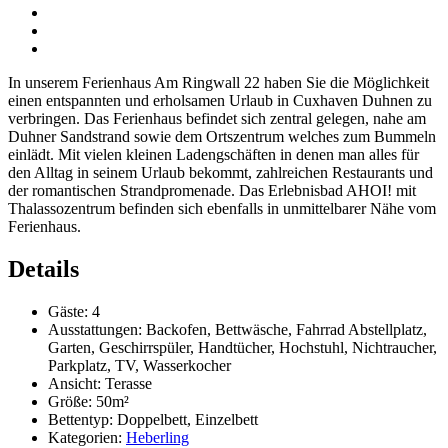
In unserem Ferienhaus Am Ringwall 22 haben Sie die Möglichkeit
einen entspannten und erholsamen Urlaub in Cuxhaven Duhnen zu
verbringen. Das Ferienhaus befindet sich zentral gelegen, nahe am
Duhner Sandstrand sowie dem Ortszentrum welches zum Bummeln
einlädt. Mit vielen kleinen Ladengschäften in denen man alles für
den Alltag in seinem Urlaub bekommt, zahlreichen Restaurants und
der romantischen Strandpromenade. Das Erlebnisbad AHOI! mit
Thalassozentrum befinden sich ebenfalls in unmittelbarer Nähe vom
Ferienhaus.
Details
Gäste:
4
Ausstattungen:
Backofen
,
Bettwäsche
,
Fahrrad Abstellplatz
,
Garten
,
Geschirrspüler
,
Handtücher
,
Hochstuhl
,
Nichtraucher
,
Parkplatz
,
TV
,
Wasserkocher
Ansicht:
Terasse
Größe:
50m²
Bettentyp:
Doppelbett, Einzelbett
Kategorien:
Heberling