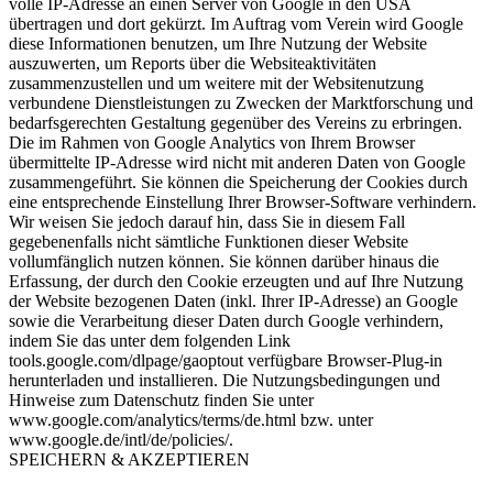
volle IP-Adresse an einen Server von Google in den USA
übertragen und dort gekürzt. Im Auftrag vom Verein wird Google
diese Informationen benutzen, um Ihre Nutzung der Website
auszuwerten, um Reports über die Websiteaktivitäten
zusammenzustellen und um weitere mit der Websitenutzung
verbundene Dienstleistungen zu Zwecken der Marktforschung und
bedarfsgerechten Gestaltung gegenüber des Vereins zu erbringen.
Die im Rahmen von Google Analytics von Ihrem Browser
übermittelte IP-Adresse wird nicht mit anderen Daten von Google
zusammengeführt. Sie können die Speicherung der Cookies durch
eine entsprechende Einstellung Ihrer Browser-Software verhindern.
Wir weisen Sie jedoch darauf hin, dass Sie in diesem Fall
gegebenenfalls nicht sämtliche Funktionen dieser Website
vollumfänglich nutzen können. Sie können darüber hinaus die
Erfassung, der durch den Cookie erzeugten und auf Ihre Nutzung
der Website bezogenen Daten (inkl. Ihrer IP-Adresse) an Google
sowie die Verarbeitung dieser Daten durch Google verhindern,
indem Sie das unter dem folgenden Link
tools.google.com/dlpage/gaoptout verfügbare Browser-Plug-in
herunterladen und installieren. Die Nutzungsbedingungen und
Hinweise zum Datenschutz finden Sie unter
www.google.com/analytics/terms/de.html bzw. unter
www.google.de/intl/de/policies/.
SPEICHERN & AKZEPTIEREN