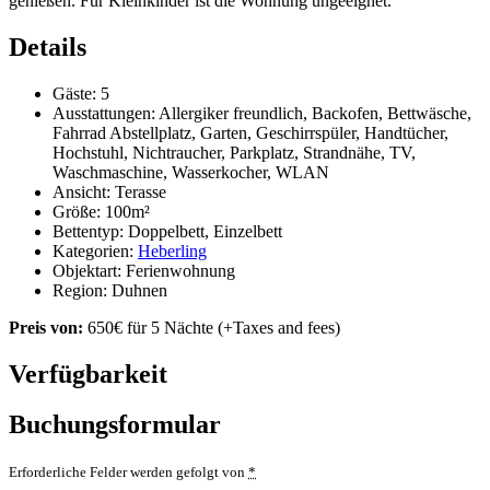
genießen. Für Kleinkinder ist die Wohnung ungeeignet.
Details
Gäste:
5
Ausstattungen:
Allergiker freundlich
,
Backofen
,
Bettwäsche
,
Fahrrad Abstellplatz
,
Garten
,
Geschirrspüler
,
Handtücher
,
Hochstuhl
,
Nichtraucher
,
Parkplatz
,
Strandnähe
,
TV
,
Waschmaschine
,
Wasserkocher
,
WLAN
Ansicht:
Terasse
Größe:
100m²
Bettentyp:
Doppelbett, Einzelbett
Kategorien:
Heberling
Objektart:
Ferienwohnung
Region:
Duhnen
Preis von:
650
€
für 5 Nächte
(+Taxes and fees)
Verfügbarkeit
Buchungsformular
Erforderliche Felder werden gefolgt von
*