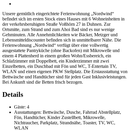
Unsere gemütlich eingerichtete Ferienwohnung „Nordwind“
befindet sich im ersten Stock eines Hauses mit 6 Wohneinheiten in
der verkehrsberuhigten Straße Voßhörn 27 in Duhnen. Zur
Ortsmitte, zum Strand und zum Ahoi Bad sind es nur wenige
Gehminuten. Alle Annehmlichkeiten wie Bäcker, Metzger und
Lebensmitteldiscounter befinden sich in unmittelbarer Nähe. Die
Ferienwohnung „Nordwind“ verfügt über eine vollwertig
ausgestattete Pantryküche (ohne Backofen) mit Mikrowelle und
einem 4 Plattenherd in einem großen Wohn/Essbereich, ein
Schlafzimmer mit Doppelbett, ein Kinderzimmer mit zwei
Einzelbetten, ein Duschbad mit Fön und WC, T-Entertain TV,
WLAN und einen eigenen PKW Stellplatz. Die Erstausstattung von
Bettwäsche und Handtücher sind für jeden Gast Inklusivleistungen.
Bei Ankunft sind die Betten frisch bezogen.
Details
Gäste:
4
Ausstattungen:
Bettwäsche
,
Dusche
,
Fahrrad Abstellplatz
,
Fön
,
Handtücher
,
Kinder Zustellbett
,
Mikrowelle
,
Nichtraucher
,
Parkplatz
,
Strandnähe
,
Toaster
,
TV
,
WC
,
WLAN