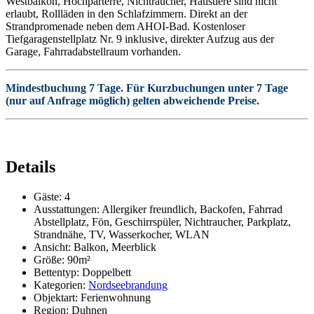
Westbalkon, Hochparterre, Nichtraucher, Haustiere sind nicht
erlaubt, Rollläden in den Schlafzimmern. Direkt an der
Strandpromenade neben dem AHOI-Bad. Kostenloser
Tiefgaragenstellplatz Nr. 9 inklusive, direkter Aufzug aus der
Garage, Fahrradabstellraum vorhanden.
Mindestbuchung 7 Tage. Für Kurzbuchungen unter 7 Tage
(nur auf Anfrage möglich) gelten abweichende Preise.
Details
Gäste:
4
Ausstattungen:
Allergiker freundlich
,
Backofen
,
Fahrrad
Abstellplatz
,
Fön
,
Geschirrspüler
,
Nichtraucher
,
Parkplatz
,
Strandnähe
,
TV
,
Wasserkocher
,
WLAN
Ansicht:
Balkon, Meerblick
Größe:
90m²
Bettentyp:
Doppelbett
Kategorien:
Nordseebrandung
Objektart:
Ferienwohnung
Region:
Duhnen